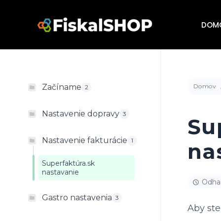
Preskočiť
na
DOM
obsah
Domov
Začíname
2
Nastavenie dopravy
3
Su
Nastavenie fakturácie
1
na
Superfaktúra.sk
nastavanie
Odhad
Gastro nastavenia
3
Aby ste