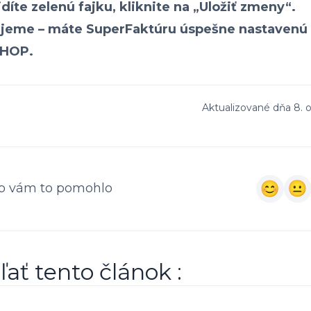
idíte zelenú fajku, kliknite na „Uložiť zmeny“.
ujeme – máte SuperFaktúru úspešne nastavenú
SHOP.
Aktualizované dňa 8. 
o vám to pomohlo
ľať tento článok :