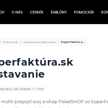
OV
O NÁS
CENNÍK
ŠABLÓNY
POMOCNÍK
KO
Pomocník
Nastavenie fakturácie
Superfaktúra.sk nastavanie
perfaktúra.sk
stavanie
ovaný čas čítania: < 1 min
 mohli prepojiť svoj e-shop FiskalSHOP so SuperFa