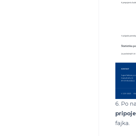
6. Po n
pripoj
fajka.