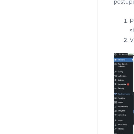
postupu
P
s
V