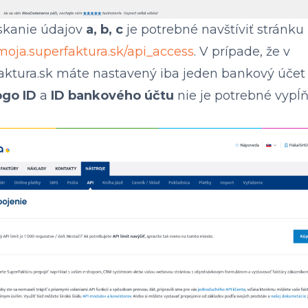
ískanie údajov
a, b, c
je potrebné navštíviť stránku
/moja.superfaktura.sk/api_access
. V prípade, že v
ktura.sk máte nastavený iba jeden bankový účet
ogo ID
a
ID bankového účtu
nie je potrebné vypĺň