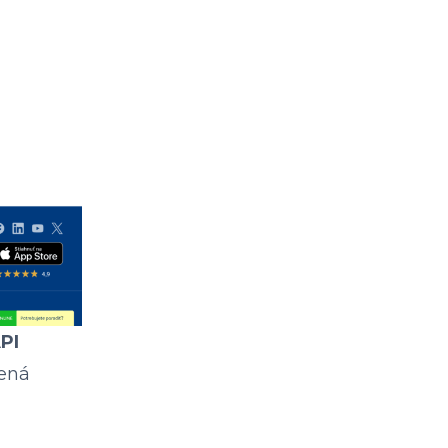
PI
lená