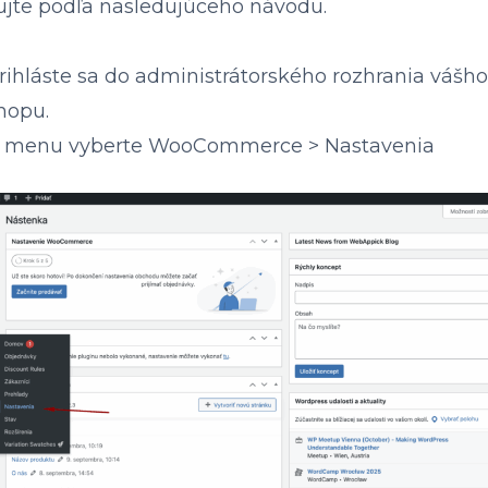
jte podľa nasledujúceho návodu.
rihláste sa do administrátorského rozhrania vášho
hopu.
 menu vyberte WooCommerce > Nastavenia