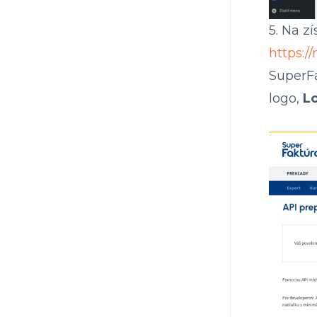
5. Na z
https:/
SuperFa
logo,
L