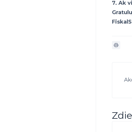
7. Ak v
Gratul
Fiskal
Ak
Zdie